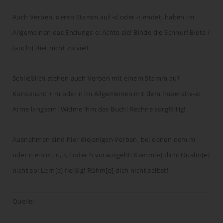
Auch Verben, deren Stamm auf -d oder -t endet, haben im
Allgemeinen das Endungs-e: Achte sie! Binde die Schnur! Biete /
(auch:) Biet nicht zu viel!
Schließlich stehen auch Verben mit einem Stamm auf
Konsonant + m oder n im Allgemeinen mit dem Imperativ-e:
Atme langsam! Widme ihm das Buch! Rechne sorgfältig!
Ausnahmen sind hier diejenigen Verben, bei denen dem m
oder n ein m, n, r, l oder h vorausgeht: Kämm[e] dich! Qualm[e]
nicht so! Lern[e] fleißig! Rühm[e] dich nicht selbst!
Quelle: