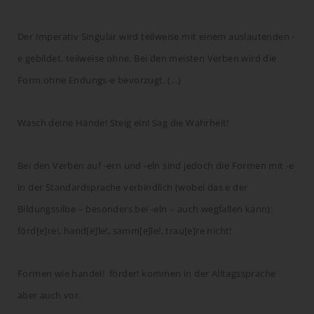
Der Imperativ Singular wird teilweise mit einem auslautenden -
e gebildet, teilweise ohne. Bei den meisten Verben wird die
Form ohne Endungs-e bevorzugt. (…)
Wasch deine Hände! Steig ein! Sag die Wahrheit!
Bei den Verben auf -ern und -eln sind jedoch die Formen mit -e
in der Standardsprache verbindlich (wobei das e der
Bildungssilbe ‒ besonders bei -eln ‒ auch wegfallen kann):
förd[e]re!, hand[e]le!, samm[e]le!, trau[e]re nicht!
Formen wie handel! förder! kommen in der Alltagssprache
aber auch vor.