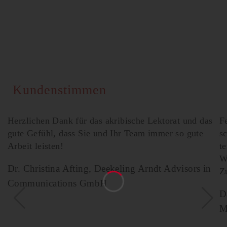
Kundenstimmen
Herzlichen Dank für das akribische Lektorat und das
F
gute Gefühl, dass Sie und Ihr Team immer so gute
s
Arbeit leisten!
t
W
Dr. Christina Afting, Deekeling Arndt Advisors in
Z
Communications GmbH
D
M